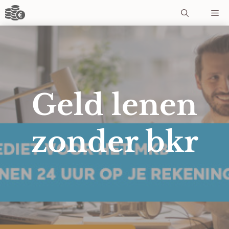
Ga
Me
naar
de
inhoud
Geld lenen
zonder bkr