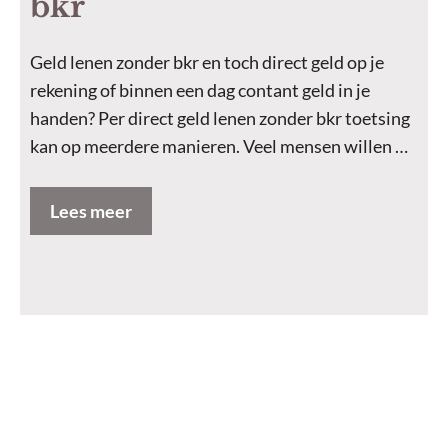
bkr
Geld lenen zonder bkr en toch direct geld op je
rekening of binnen een dag contant geld in je
handen? Per direct geld lenen zonder bkr toetsing
kan op meerdere manieren. Veel mensen willen …
Lees meer