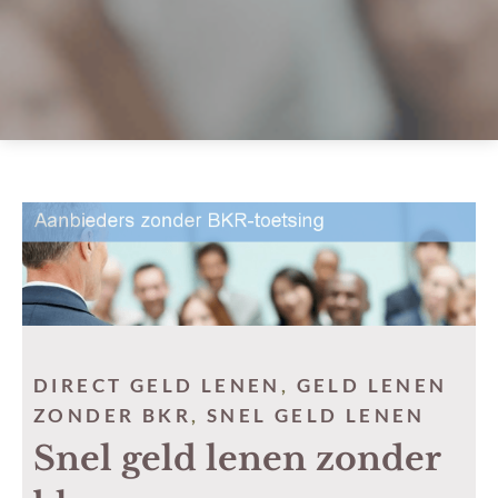
DIRECT GELD LENEN
,
GELD LENEN
ZONDER BKR
,
SNEL GELD LENEN
Snel geld lenen zonder