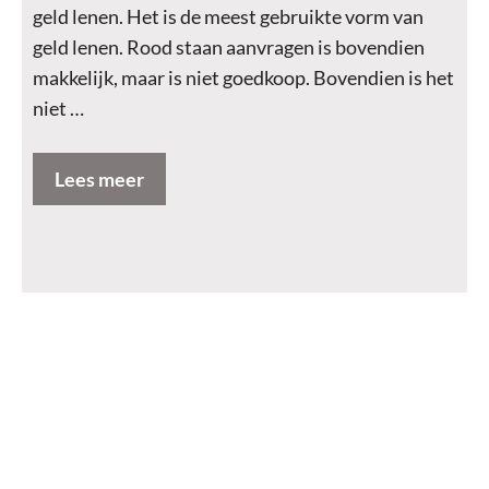
geld lenen. Het is de meest gebruikte vorm van
geld lenen. Rood staan aanvragen is bovendien
makkelijk, maar is niet goedkoop. Bovendien is het
niet …
Lees meer