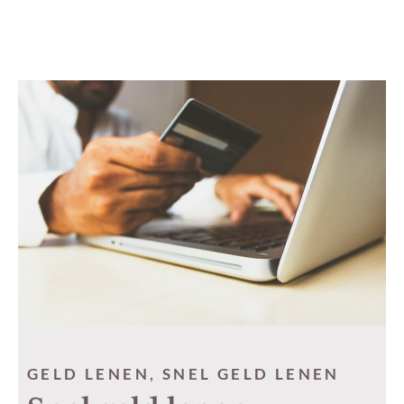
GELD LENEN
,
SNEL GELD LENEN