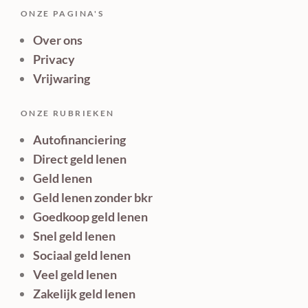
ONZE PAGINA'S
Over ons
Privacy
Vrijwaring
ONZE RUBRIEKEN
Autofinanciering
Direct geld lenen
Geld lenen
Geld lenen zonder bkr
Goedkoop geld lenen
Snel geld lenen
Sociaal geld lenen
Veel geld lenen
Zakelijk geld lenen