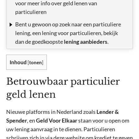
voor meer info over geld lenen van
particulieren
Bent u gewoon op zoek naar een particuliere
lening, een lening voor particulieren, bekijk
dan de goedkoopste
lening aanbieders
.
Inhoud
[
tonen
]
Betrouwbaar particulier
geld lenen
Nieuwe platforms in Nederland zoals
Lender &
Spender
, en
Geld Voor Elkaar
staan voor u open om
uw lening aanvraag in te dienen. Particulieren
schrijven zich in via deze website om krediet te geven