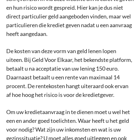
en hun risico wordt gespreid. Hier kan je dus niet
direct particulier geld aangeboden vinden, maar wel
particulieren die krediet geven nadat u een aanvraag
heeft aangedaan.
De kosten van deze vorm van geld lenen lopen
uiteen. Bij Geld Voor Elkaar, het bekendste platform,
betaalt u na acceptatie van uw lening 150 euro.
Daarnaast betaalt u een rente van maximaal 14
procent. De rentekosten hangt uiteraard ook ervan
af hoe hoog het risico is voor de kredietgever.
Om uw kredietaanvraag in te dienen moet u wel het
een en ander goed toelichten. Waar heeft u het geld
voor nodig? Wat zijn uw inkomsten en wat is uw
gezinssituatie? U moet alles goed uitleggen en ook