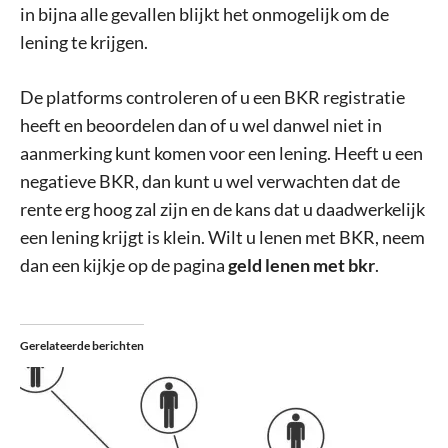
in bijna alle gevallen blijkt het onmogelijk om de
lening te krijgen.
De platforms controleren of u een BKR registratie
heeft en beoordelen dan of u wel danwel niet in
aanmerking kunt komen voor een lening. Heeft u een
negatieve BKR, dan kunt u wel verwachten dat de
rente erg hoog zal zijn en de kans dat u daadwerkelijk
een lening krijgt is klein. Wilt u lenen met BKR, neem
dan een kijkje op de pagina
geld lenen met bkr
.
Gerelateerde berichten