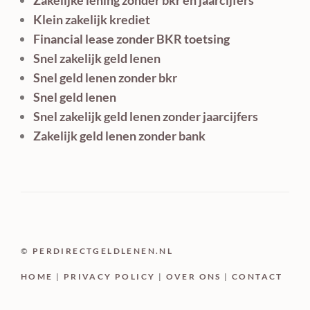
Zakelijke lening zonder bkr en jaarcijfers
Klein zakelijk krediet
Financial lease zonder BKR toetsing
Snel zakelijk geld lenen
Snel geld lenen zonder bkr
Snel geld lenen
Snel zakelijk geld lenen zonder jaarcijfers
Zakelijk geld lenen zonder bank
©
PERDIRECTGELDLENEN.NL
HOME
|
PRIVACY POLICY
|
OVER ONS
|
CONTACT