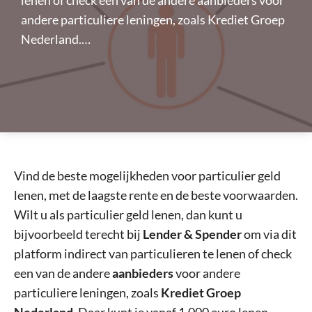
lenen of check een van de andere aanbieders voor
andere particuliere leningen, zoals Krediet Groep
Nederland.…
Vind de beste mogelijkheden voor particulier geld
lenen, met de laagste rente en de beste voorwaarden.
Wilt u als particulier geld lenen, dan kunt u
bijvoorbeeld terecht bij
Lender & Spender
om via dit
platform indirect van particulieren te lenen of check
een van de andere
aanbieders
voor andere
particuliere leningen, zoals
Krediet Groep