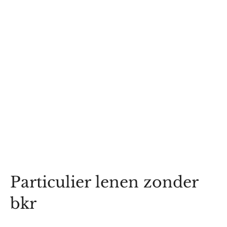
Particulier lenen zonder
bkr