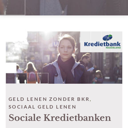
GELD LENEN ZONDER BKR
,
SOCIAAL GELD LENEN
Sociale Kredietbanken