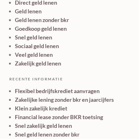
Direct geld lenen
Geld lenen
Geld lenen zonder bkr
Goedkoop geld lenen
Snel geld lenen
Sociaal geld lenen
Veel geld lenen
Zakelijk geld lenen
RECENTE INFORMATIE
Flexibel bedrijfskrediet aanvragen
Zakelijke lening zonder bkr en jaarcijfers
Klein zakelijk krediet
Financial lease zonder BKR toetsing
Snel zakelijk geld lenen
Snel geld lenen zonder bkr