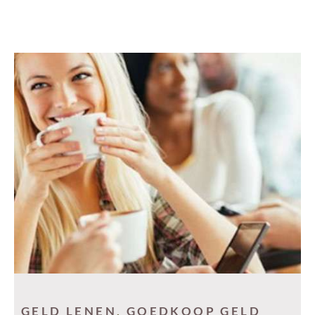
GELD LENEN
,
GOEDKOOP GELD