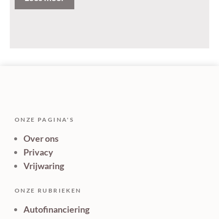
ONZE PAGINA'S
Over ons
Privacy
Vrijwaring
ONZE RUBRIEKEN
Autofinanciering