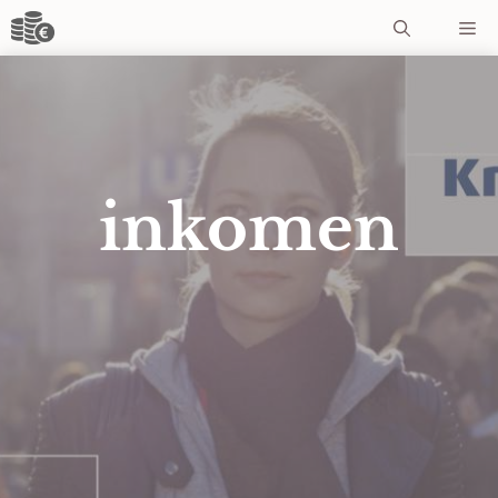
Ga
Me
naar
de
inhoud
inkomen